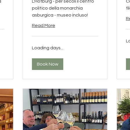
a
L'Hofburg - per secoli il centro
C
politico della monarchia
fi
asburgica - museo incluso!
R
Read More
L
Loading days...
Book Now