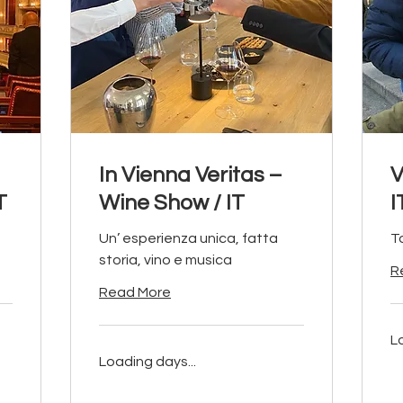
In Vienna Veritas –
V
T
Wine Show / IT
I
Un’ esperienza unica, fatta
T
storia, vino e musica
R
Read More
L
Loading days...