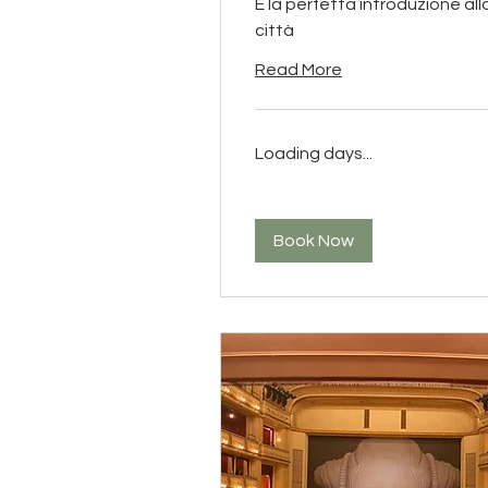
È la perfetta introduzione all
città
Read More
Loading days...
Book Now