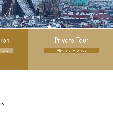
uren
Private Tour
r uns
Vienna only for you
ano