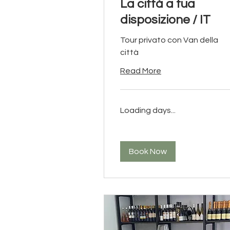
La città a tua
disposizione / IT
Tour privato con Van della
città
Read More
Loading days...
Book Now