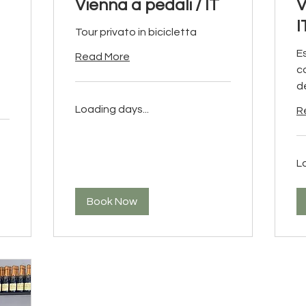
Vienna a pedali / IT
V
I
Tour privato in bicicletta
E
Read More
c
d
Loading days...
R
L
Book Now