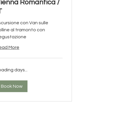
ienna Romantica /
T
scursione con Van sulle
olline al tramonto con
egustazione
ead More
oading days...
Book Now