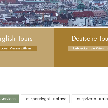
nglish Tours
Deutsche To
scover Vienna with us
Entdecken Sie Wien mi
l Services
Tour per singoli - Italiano
Tour privato - Itali