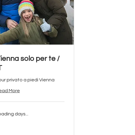
ienna solo per te /
T
our privato a piedi Vienna
ead More
oading days...