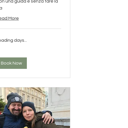
on una guida e senza fare la
la
ead More
oading days...
Book Now