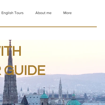
English Tours
About me
More
ITH
 GUIDE