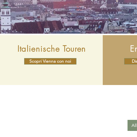
Italienische
Touren
E
Scopri Vienna con noi
Di
Al