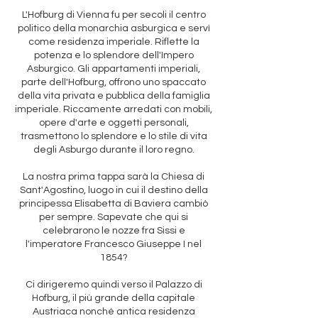
L'Hofburg di Vienna fu per secoli il centro
politico della monarchia asburgica e servì
come residenza imperiale. Riflette la
potenza e lo splendore dell'Impero
Asburgico. Gli appartamenti imperiali,
parte dell'Hofburg, offrono uno spaccato
della vita privata e pubblica della famiglia
imperiale. Riccamente arredati con mobili,
opere d'arte e oggetti personali,
trasmettono lo splendore e lo stile di vita
degli Asburgo durante il loro regno.
La nostra prima tappa sarà la Chiesa di
Sant'Agostino, luogo in cui il destino della
principessa Elisabetta di Baviera cambiò
per sempre. Sapevate che qui si
celebrarono le nozze fra Sissi e
l'imperatore Francesco Giuseppe I nel
1854?
Ci dirigeremo quindi verso il Palazzo di
Hofburg, il più grande della capitale
Austriaca nonché antica residenza