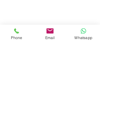
Phone
Email
Whatsapp
Quello che gli altri
dicono di me...
Mario é assolutamente la guida
perfetta. Innamorato di Vienna
trasmette con ironia e semplicità
informazioni non del tutto scontate