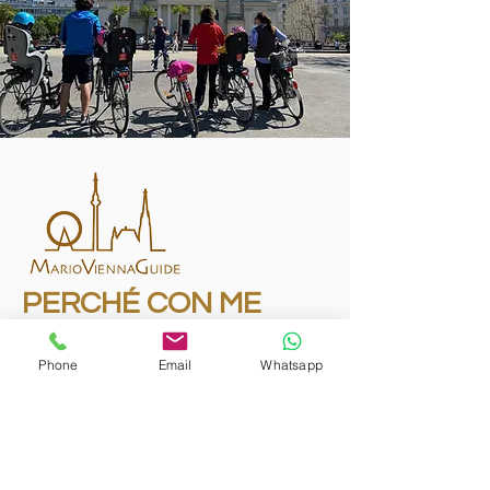
PERCHÉ CON ME
Attenzione alle esigenze degli ospiti e
Phone
Email
Whatsapp
´
professionalita
guida turistica qualificata e
certificata
´Migliore rapporto qualita´/prezzo a
Vienna